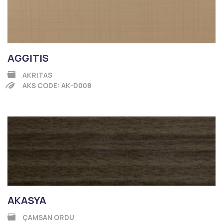
AGGITIS
AKRITAS
AKS CODE: AK-D008
AKASYA
ÇAMSAN ORDU