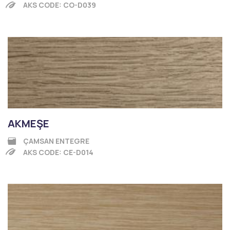
AKS CODE: CO-D039
AKMEŞE
ÇAMSAN ENTEGRE
AKS CODE: CE-D014