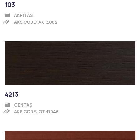
103
AKRITAS
AKS CODE: AK-Z002
4213
GENTAŞ
AKS CODE: GT-D046