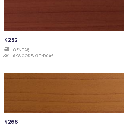
4252
GENTAŞ
AKS CODE: GT-D049
4268