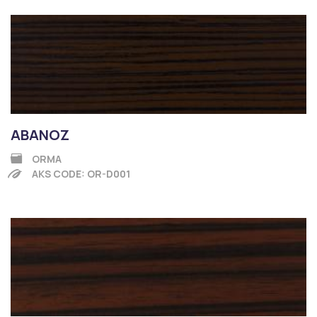
ABANOZ
ORMA
AKS CODE: OR-D001