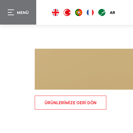
Ana
içeriğe
MENÜ
EN
TR
PT
FR
AR
atla
ÜRÜNLERIMIZE GERI DÖN