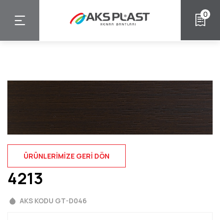
Ana
0
içeriğe
atla
ÜRÜNLERIMIZE GERI DÖN
4213
AKS KODU GT-D046