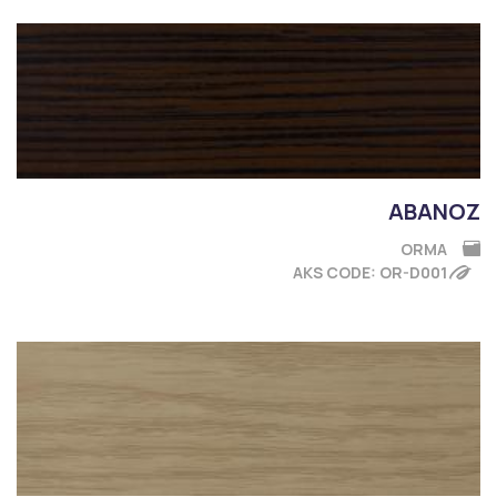
ABANOZ
ORMA
AKS CODE: OR-D001