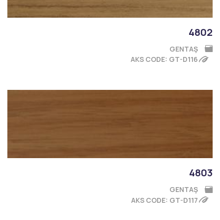
4802
GENTAŞ
AKS CODE: GT-D116
4803
GENTAŞ
AKS CODE: GT-D117