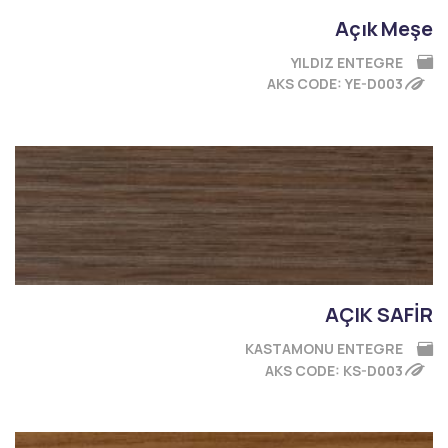
Açık Meşe
YILDIZ ENTEGRE
AKS CODE: YE-D003
AÇIK SAFİR
KASTAMONU ENTEGRE
AKS CODE: KS-D003