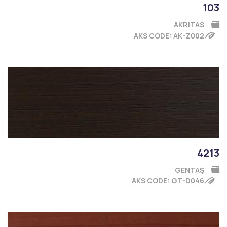
103
AKRITAS
AKS CODE: AK-Z002
4213
GENTAŞ
AKS CODE: GT-D046