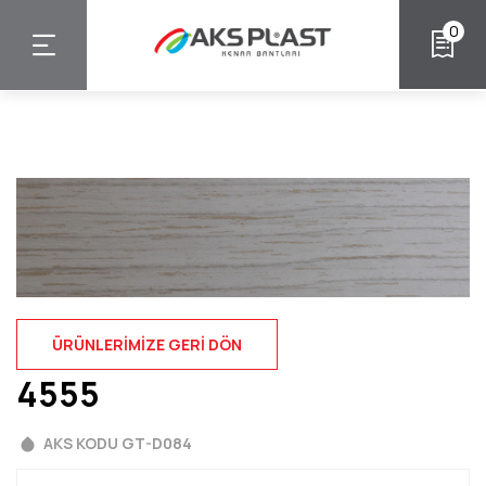
Ana
0
içeriğe
atla
ÜRÜNLERIMIZE GERI DÖN
4555
AKS KODU GT-D084