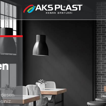
de
el