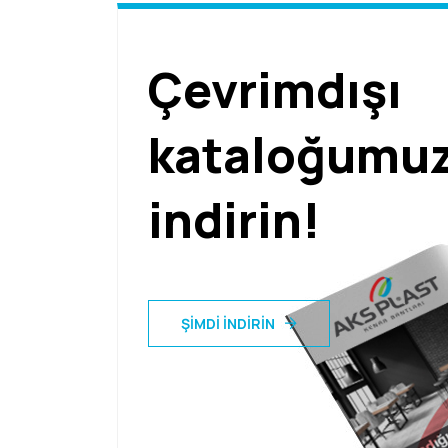
Çevrimdışı
kataloğumu
indirin!
ŞIMDI İNDIRIN