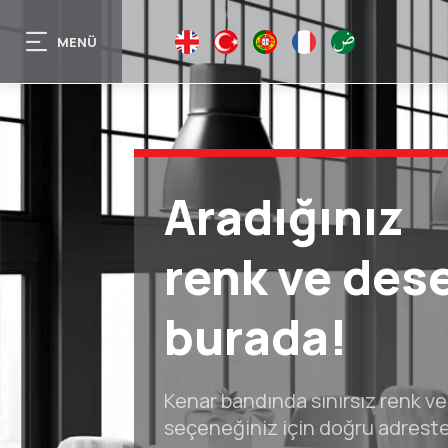
Ana
içeriğe
MENÜ
EN
TR
PT
FR
AR
atla
Özel üretim
çözüm
ortağınız
Farklı renk ve desenleri size öz
üretiyoruz.