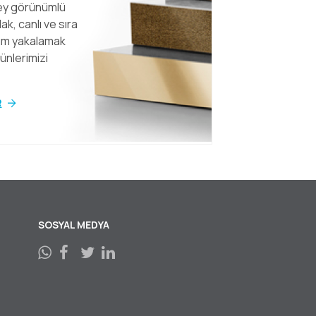
zey görünümlü
ak, canlı ve sıra
nüm yakalamak
rünlerimizi
R
SOSYAL MEDYA