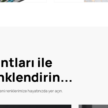
tları ile
nklendirin...
yeni renklerimize hayatınızda yer açın.