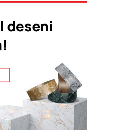
l deseni
m!