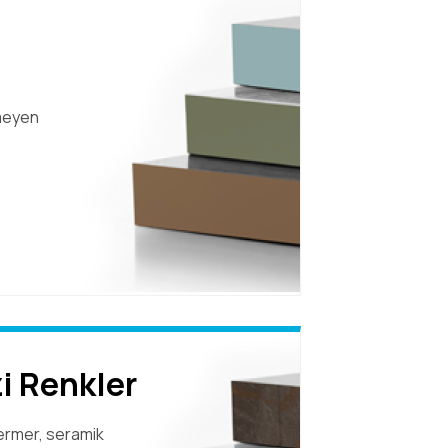
meyen
i Renkler
ermer, seramik