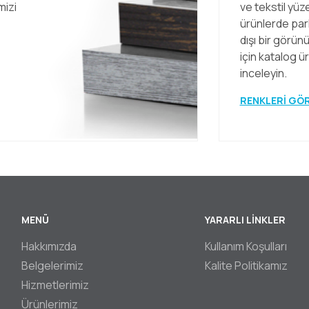
mizi
ve tekstil yü
ürünlerde parl
dışı bir görü
için katalog ü
inceleyin.
RENKLERİ GÖ
MENÜ
YARARLI LİNKLER
ter
Hakkımızda
Kullanım Koşulları
Belgelerimiz
Kalite Politikamız
Hizmetlerimiz
Ürünlerimiz