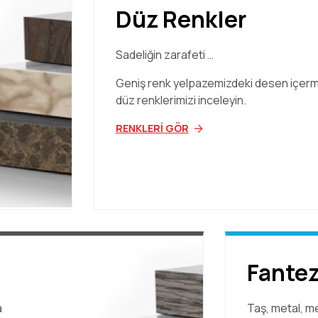
Düz Renkler
Sadeliğin zarafeti …
Geniş renk yelpazemizdeki desen içer
düz renklerimizi inceleyin.
RENKLERİ GÖR
Fantez
a
Taş, metal, m