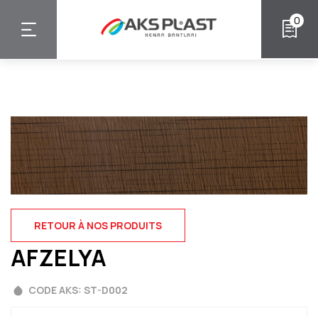
Skip
0
to
main
content
RETOUR À NOS PRODUITS
AFZELYA
CODE AKS: ST-D002