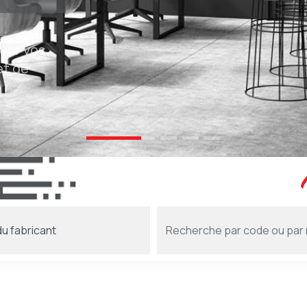
s
ées!
e
ement