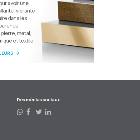
our avoir une
llante, vibrante
aire dans les
pparence
pierre, métal,
ique et textile.
LEURS
Des médias sociaux