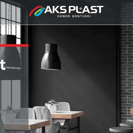
de
ur