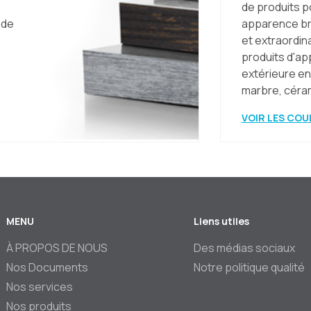
de produits p
 de
apparence bri
et extraordin
produits d'a
extérieure en 
marbre, céram
VOIR LES COU
MENU
Liens utiles
ter
À PROPOS DE NOUS
Des médias sociaux
Nos Documents
Notre politique qualité
Nos services
Nos produits