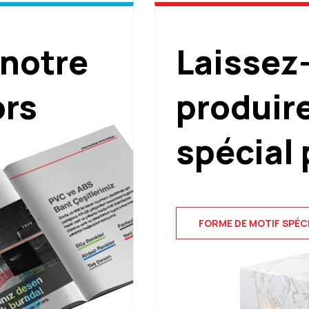
 notre
Laissez
ors
produir
spécial 
FORME DE MOTIF SPÉC