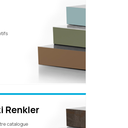
tifs
i Renkler
tre catalogue