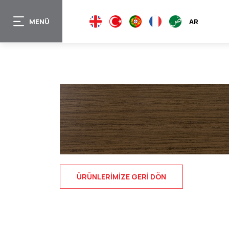
Ana
içeriğe
MENÜ
EN
TR
PT
FR
AR
atla
ÜRÜNLERIMIZE GERI DÖN