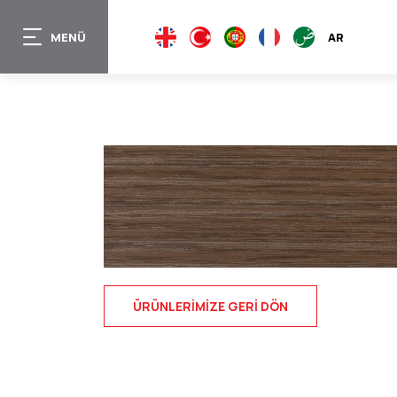
Ana
içeriğe
MENÜ
EN
TR
PT
FR
AR
atla
ÜRÜNLERIMIZE GERI DÖN