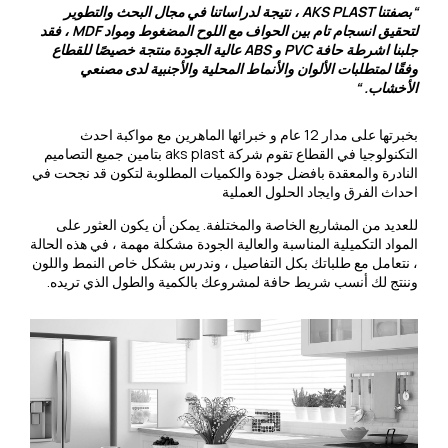
“بصفتنا AKS PLAST ، نتيجة لدراساتنا في مجال البحث والتطوير
لتحقيق انسجام تام بين الحواف مع اللوح المضغوط ومواد MDF ، فقد
جلبنا اشرطة حافة PVC و ABS عالية الجودة منتجة خصيصًا للقطاع
وفقًا لمتطلبات الألوان والأنماط المحلية والأجنبية لدى مصنعي
الأخشاب. “
بخبرتها على مدار 12 عام و خبرائها الماهرين مع مواكبة احدث
التكنولوجيا في القطاع تقوم شركة aks plast بتامين جميع التصاميم
النادرة والمعقدة بافضل جودة والكميات المطلوبة لتكون قد نجحت في
احداث الفرق وايجاد الحلول العملية
للعديد من المشاريع الخاصة والمختلفة. يمكن أن يكون العثور على
المواد التكميلية المناسبة والعالية الجودة مشكلة مهمة ، في هذه الحالة
، نتعامل مع طلباتك بكل التفاصيل ، وندرس بشكل خاص النمط واللون
وننتج لك أنسب شريط حافة لمشروعك بالكمية والطول الذي تريده.