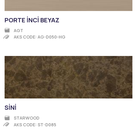
PORTE İNCİ BEYAZ
AGT
AKS CODE: AG-D050-HG
SİNİ
STARWOOD
AKS CODE: ST-D085