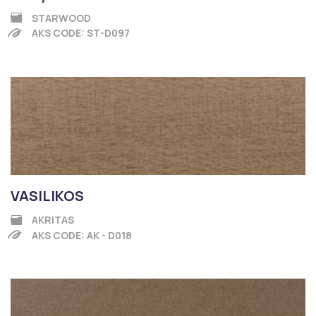
STARWOOD
AKS CODE: ST-D097
VASILIKOS
AKRITAS
AKS CODE: AK - D018