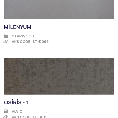
MİLENYUM
STARWOOD
AKS CODE: ST-D066
OSİRİS - 1
ALVIC
AKS CODE: AL-D011