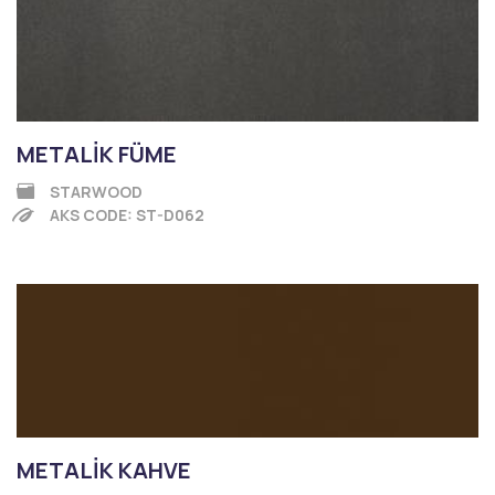
METALİK FÜME
STARWOOD
AKS CODE: ST-D062
METALİK KAHVE