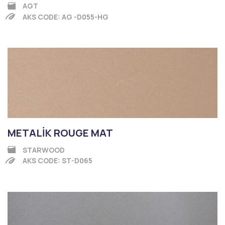
AGT
AKS CODE: AG -D055-HG
METALİK ROUGE MAT
STARWOOD
AKS CODE: ST-D065