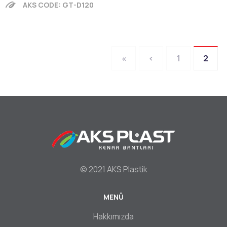
AKS CODE: GT-D120
İlk
«
Önceki
‹
Sayfa
1
Şu
2
Sayfalama
sayfa
sayfa
an
kullan
sayfa
© 2021 AKS Plastik
MENÜ
Footer
Hakkımızda