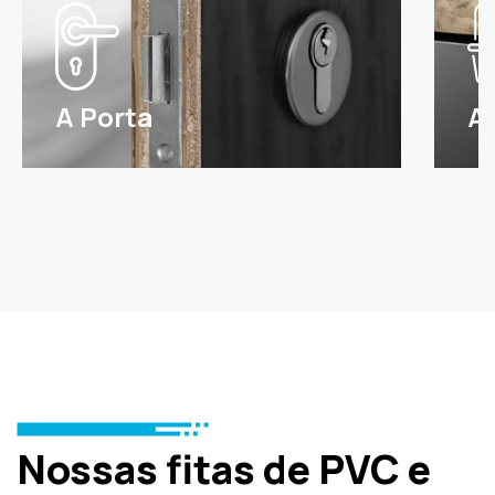
A Porta
A
Nossas fitas de PVC e