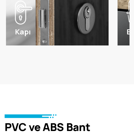
Kapı
B
PVC ve ABS Bant