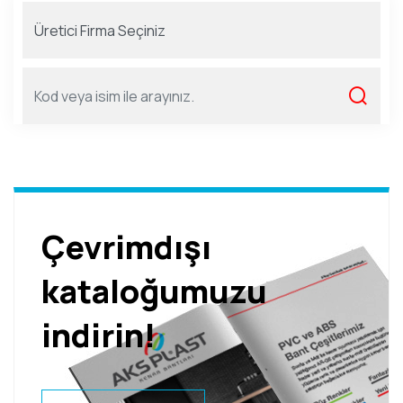
Çevrimdışı
kataloğumuzu
indirin!