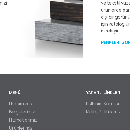
mizi
ve tekstil yü
ürünlerde parl
dışı bir görü
için katalog ü
inceleyin.
RENKLERİ GÖ
MENÜ
YARARLI LİNKLER
ter
Hakkımızda
Kullanım Koşulları
Belgelerimiz
Kalite Politikamız
Hizmetlerimiz
Ürünlerimiz