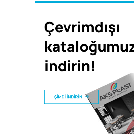
Çevrimdışı
kataloğumu
indirin!
ŞIMDI İNDIRIN