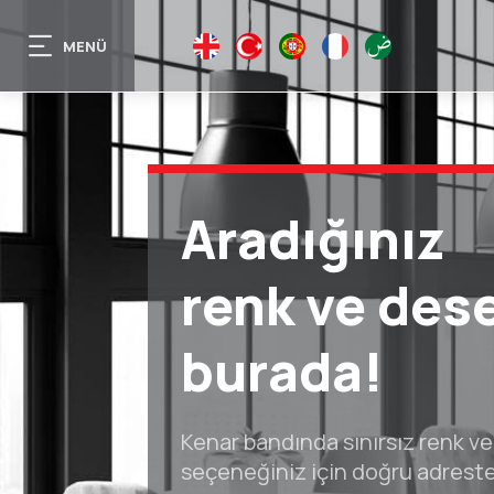
Ana
içeriğe
MENÜ
EN
TR
PT
FR
AR
atla
Özel üretim
çözüm
ortağınız
Farklı renk ve desenleri size öz
üretiyoruz.