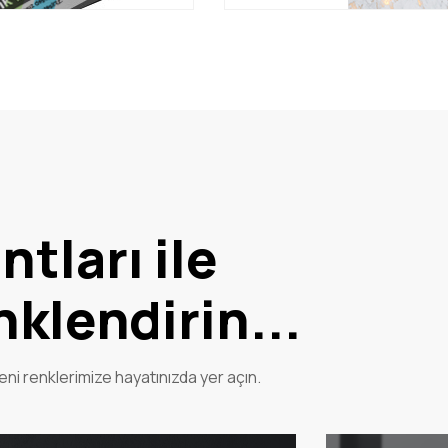
tları ile
nklendirin...
yeni renklerimize hayatınızda yer açın.