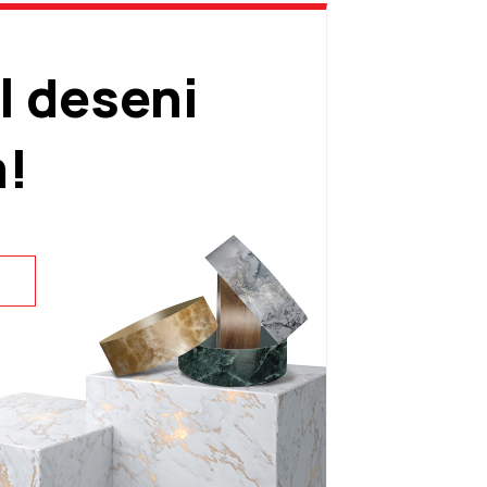
l deseni
m!