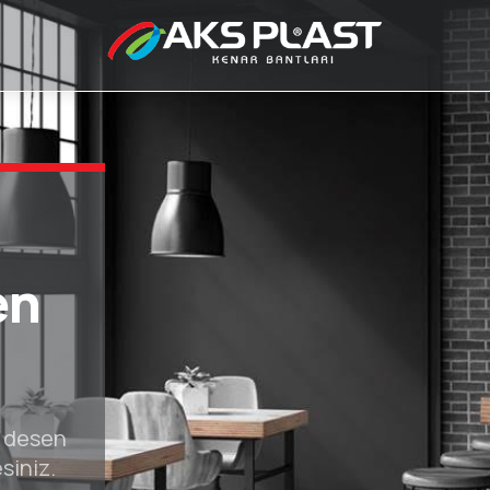
de
el