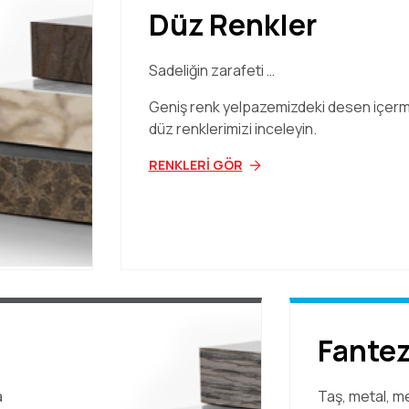
Düz Renkler
Sadeliğin zarafeti …
Geniş renk yelpazemizdeki desen içer
düz renklerimizi inceleyin.
RENKLERİ GÖR
Fantez
a
Taş, metal, m