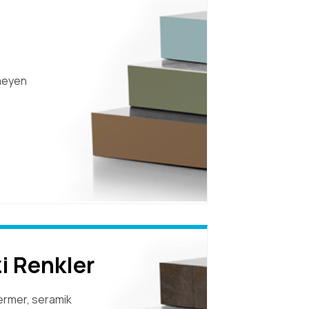
meyen
i Renkler
ermer, seramik