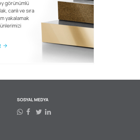
zey görünümlü
ak, canlı ve sıra
nüm yakalamak
rünlerimizi
R
SOSYAL MEDYA